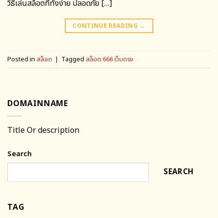
วิธีเล่นสล็อตที่ทั้งง่าย ปลอดภัย […]
CONTINUE READING
→
Posted in
สล็อต
|
Tagged
สล็อต 666 เว็บตรง
DOMAINNAME
Title Or description
Search
SEARCH
TAG