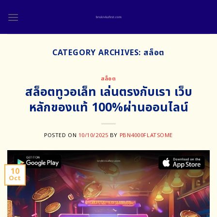
Skip
to
content
CATEGORY ARCHIVES:
สล็อต
สล็อต
สล็อตทูวอเล็ท เล่นตรงกับเรา เว็บ
หลักของแท้ 100%ผ่านออนไลน์
POSTED ON
10/10/2025
BY
PBN4000FLATSOME
10
Oct