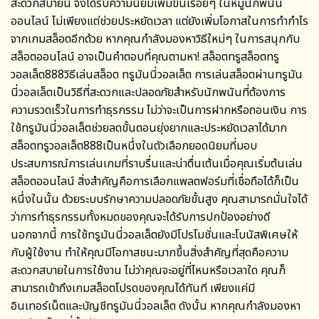
สะดวกสบายนี้ จึงได้รับความนิยมเพิ่มขึ้นเรื่อยๆ ในหมู่นักพนัน
ออนไลน์ ไม่เพียงแต่ช่วยประหยัดเวลา แต่ยังเพิ่มโอกาสในการทำกำไร
จากเกมสล็อตอีกด้วย หากคุณกำลังมองหาวิธีใหม่ๆ ในการสนุกกับ
สล็อตออนไลน์ อาจเป็นคำตอบที่คุณตามหา! สล็อตทรูสล็อตทรู
วอลเล็ต888วิธีเล่นสล็อต ทรูมันนี่วอลเล็ต การเล่นสล็อตผ่านทรูมัน
นี่วอลเล็ตเป็นวิธีที่สะดวกและปลอดภัยสำหรับนักพนันที่ต้องการ
ความรวดเร็วในการทำธุรกรรม ไม่ว่าจะเป็นการฝากหรือถอนเงิน การ
ใช้ทรูมันนี่วอลเล็ตช่วยลดขั้นตอนยุ่งยากและประหยัดเวลาได้มาก
สล็อตทรูวอลเล็ต888เป็นหนึ่งในตัวเลือกยอดนิยมที่มอบ
ประสบการณ์การเล่นเกมที่ราบรื่นและน่าตื่นเต้นเมื่อคุณเริ่มต้นเล่น
สล็อตออนไลน์ สิ่งสำคัญคือการเลือกแพลตฟอร์มที่เชื่อถือได้ก็เป็น
หนึ่งในนั้น ด้วยระบบรักษาความปลอดภัยขั้นสูง คุณสามารถมั่นใจได้
ว่าการทำธุรกรรมทั้งหมดของคุณจะได้รับการปกป้องอย่างดี
นอกจากนี้ การใช้ทรูมันนี่วอลเล็ตยังมีโปรโมชั่นและโบนัสพิเศษให้
กับผู้ใช้งาน ทำให้คุณมีโอกาสชนะมากขึ้นสิ่งสำคัญที่สุดคือความ
สะดวกสบายในการใช้งาน ไม่ว่าคุณจะอยู่ที่ไหนหรือเวลาใด คุณก็
สามารถเข้าถึงเกมสล็อตโปรดของคุณได้ทันที เพียงแค่มี
อินเทอร์เน็ตและบัญชีทรูมันนี่วอลเล็ต ดังนั้น หากคุณกำลังมองหา